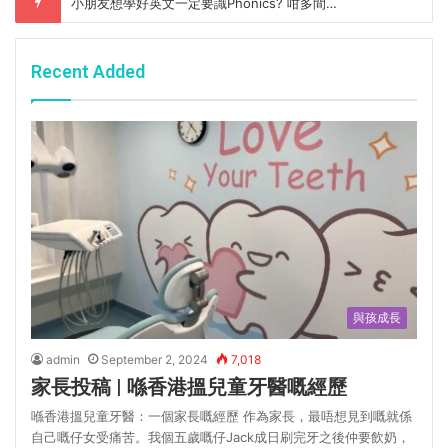
小朋友想學好英文一定要識Phonics? 咁多間家長點揀好?
Recent Added
與孩成長
admin
September 2, 2024
7,018
家長投稿 | 喺香港搵兒童牙醫嘅經歷
喺香港搵兒童牙醫：一個家長嘅經歷 作為家長，最唔想見到嘅就係
自己嘅仔女受痛苦。我個五歲嘅仔Jack成日刷完牙之後仲要飲奶，