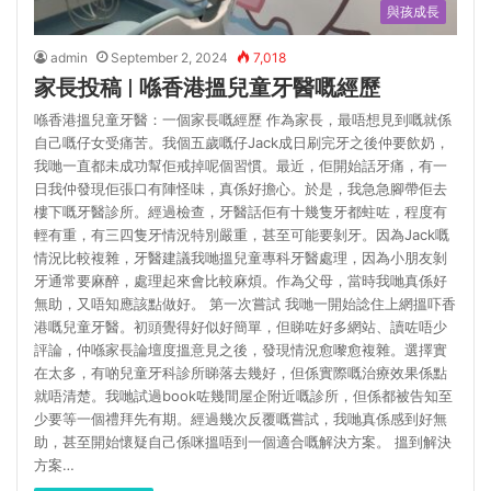
與孩成長
admin
September 2, 2024
7,018
家長投稿 | 喺香港搵兒童牙醫嘅經歷
喺香港搵兒童牙醫：一個家長嘅經歷 作為家長，最唔想見到嘅就係
自己嘅仔女受痛苦。我個五歲嘅仔Jack成日刷完牙之後仲要飲奶，
我哋一直都未成功幫佢戒掉呢個習慣。最近，佢開始話牙痛，有一
日我仲發現佢張口有陣怪味，真係好擔心。於是，我急急腳帶佢去
樓下嘅牙醫診所。經過檢查，牙醫話佢有十幾隻牙都蛀咗，程度有
輕有重，有三四隻牙情況特別嚴重，甚至可能要剝牙。因為Jack嘅
情況比較複雜，牙醫建議我哋搵兒童專科牙醫處理，因為小朋友剝
牙通常要麻醉，處理起來會比較麻煩。作為父母，當時我哋真係好
無助，又唔知應該點做好。 第一次嘗試 我哋一開始諗住上網搵吓香
港嘅兒童牙醫。初頭覺得好似好簡單，但睇咗好多網站、讀咗唔少
評論，仲喺家長論壇度搵意見之後，發現情況愈嚟愈複雜。選擇實
在太多，有啲兒童牙科診所睇落去幾好，但係實際嘅治療效果係點
就唔清楚。我哋試過book咗幾間屋企附近嘅診所，但係都被告知至
少要等一個禮拜先有期。經過幾次反覆嘅嘗試，我哋真係感到好無
助，甚至開始懷疑自己係咪搵唔到一個適合嘅解決方案。 搵到解決
方案…