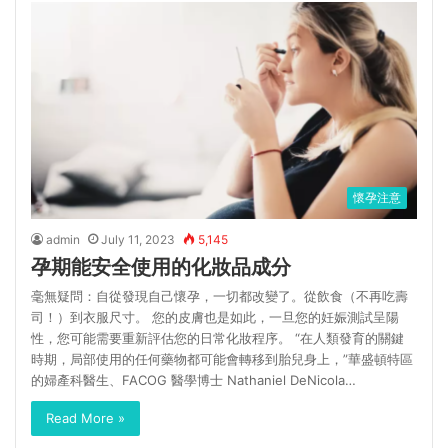
懷孕注意
admin
July 11, 2023
5,145
孕期能安全使用的化妝品成分
毫無疑問：自從發現自己懷孕，一切都改變了。從飲食（不再吃壽
司！）到衣服尺寸。 您的皮膚也是如此，一旦您的妊娠測試呈陽
性，您可能需要重新評估您的日常化妝程序。 “在人類發育的關鍵
時期，局部使用的任何藥物都可能會轉移到胎兒身上，”華盛頓特區
的婦產科醫生、FACOG 醫學博士 Nathaniel DeNicola…
Read More »