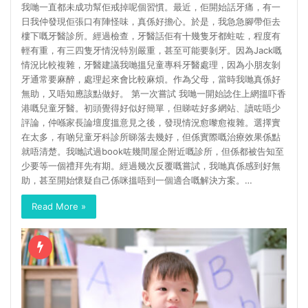
我哋一直都未成功幫佢戒掉呢個習慣。最近，佢開始話牙痛，有一
日我仲發現佢張口有陣怪味，真係好擔心。於是，我急急腳帶佢去
樓下嘅牙醫診所。經過檢查，牙醫話佢有十幾隻牙都蛀咗，程度有
輕有重，有三四隻牙情況特別嚴重，甚至可能要剝牙。因為Jack嘅
情況比較複雜，牙醫建議我哋搵兒童專科牙醫處理，因為小朋友剝
牙通常要麻醉，處理起來會比較麻煩。作為父母，當時我哋真係好
無助，又唔知應該點做好。 第一次嘗試 我哋一開始諗住上網搵吓香
港嘅兒童牙醫。初頭覺得好似好簡單，但睇咗好多網站、讀咗唔少
評論，仲喺家長論壇度搵意見之後，發現情況愈嚟愈複雜。選擇實
在太多，有啲兒童牙科診所睇落去幾好，但係實際嘅治療效果係點
就唔清楚。我哋試過book咗幾間屋企附近嘅診所，但係都被告知至
少要等一個禮拜先有期。經過幾次反覆嘅嘗試，我哋真係感到好無
助，甚至開始懷疑自己係咪搵唔到一個適合嘅解決方案。…
Read More »