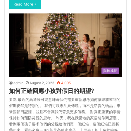
Read More »
與孩成長
admin
August 2, 2023
4,095
如何正確回應小孩對假日的期望?
要點 最近的高通脹可能意味著我們需要重新思考如何讓即將來到的
假期仍然是特別的。 我們可以專注於傳統，而不是昂貴的物品，來
鞏固節日記憶，並且不會讓我們背負更多債務。 對真正重要的事情
保持如何預防災難的思考。 昨天，我在我當地的家居裝修商店裏，
看到兩個孩子要求他們的父親給他們買一個紙箱，這個紙箱已經折
疊起來，看起來像一座3英尺高的小房子，上面有可以上色的線條