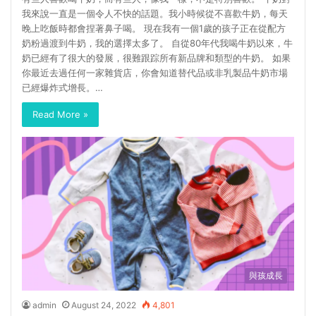
我來說一直是一個令人不快的話題。我小時候從不喜歡牛奶，每天
晚上吃飯時都會捏著鼻子喝。 現在我有一個1歲的孩子正在從配方
奶粉過渡到牛奶，我的選擇太多了。 自從80年代我喝牛奶以來，牛
奶已經有了很大的發展，很難跟踪所有新品牌和類型的牛奶。 如果
你最近去過任何一家雜貨店，你會知道替代品或非乳製品牛奶市場
已經爆炸式增長。…
Read More »
與孩成長
admin
August 24, 2022
4,801