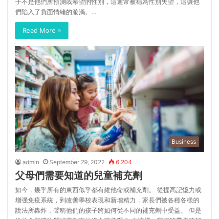
子不是他們所預測或希望的性別，這通常被稱為性別失望，這讓他
們陷入了負面情緒的漩渦。…
Read More »
Business
admin
September 29, 2022
6,204
父母們需要知道的兒童補充劑
如今，幾乎所有的東西似乎都有維他命或補充劑。 從提高記憶力或
增强免疫系統，到改善學校表現和新增精力，家長們被各種各樣的
說法所轟炸，聲稱他們的孩子將如何從不同的補充劑中受益。 但是