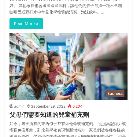
好。 其他家長也會選擇這些飲料，讓他們的孩子選擇一種不含糖、
咖啡因或蘇打水中常見化學物質的清爽、泡沫飲料。…
Read More »
Business
admin
September 29, 2022
6,204
父母們需要知道的兒童補充劑
如今，幾乎所有的東西似乎都有維他命或補充劑。 從提高記憶力或
增强免疫系統，到改善學校表現和新增精力，家長們被各種各樣的
說法所轟炸，聲稱他們的孩子將如何從不同的補充劑中受益。 但是