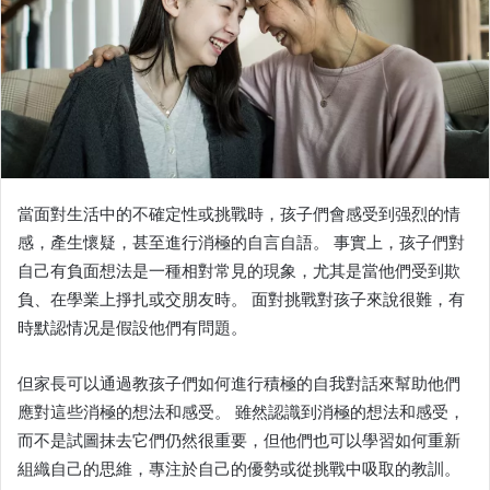
e
m
a
i
l
當面對生活中的不確定性或挑戰時，孩子們會感受到强烈的情
感，產生懷疑，甚至進行消極的自言自語。 事實上，孩子們對
自己有負面想法是一種相對常見的現象，尤其是當他們受到欺
負、在學業上掙扎或交朋友時。 面對挑戰對孩子來說很難，有
時默認情况是假設他們有問題。
但家長可以通過教孩子們如何進行積極的自我對話來幫助他們
應對這些消極的想法和感受。 雖然認識到消極的想法和感受，
而不是試圖抹去它們仍然很重要，但他們也可以學習如何重新
組織自己的思維，專注於自己的優勢或從挑戰中吸取的教訓。