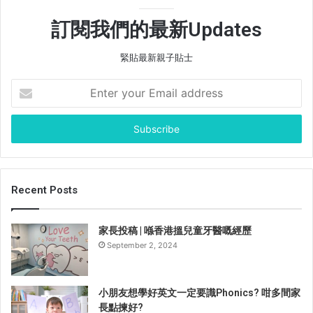
訂閱我們的最新Updates
緊貼最新親子貼士
E
n
t
e
r
y
o
u
Recent Posts
r
E
家長投稿 | 喺香港搵兒童牙醫嘅經歷
m
September 2, 2024
a
i
l
a
小朋友想學好英文一定要識Phonics? 咁多間家
d
長點揀好?