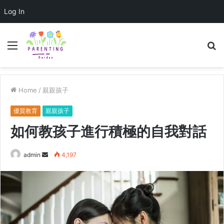
Log In
Menu
S
fo
Home
/
親親孩子
優質教育
親親孩子
如何教孩子進行積極的自我對話
admin
S
4,197
e
n
d
a
n