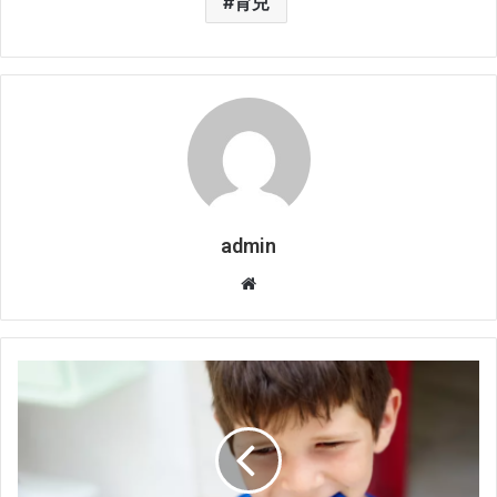
育兒
admin
W
e
b
s
i
t
e